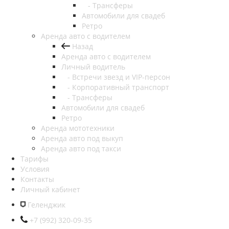
- Трансферы
Автомобили для свадеб
Ретро
Аренда авто с водителем
Назад
Аренда авто с водителем
Личный водитель
- Встречи звезд и VIP-персон
- Корпоративный транспорт
- Трансферы
Автомобили для свадеб
Ретро
Аренда мототехники
Аренда авто под выкуп
Аренда авто под такси
Тарифы
Условия
Контакты
Личный кабинет
Геленджик
+7 (992) 320-09-35