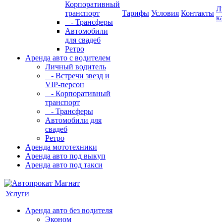
Корпоративный
Л
транспорт
Тарифы
Условия
Контакты
к
- Трансферы
Автомобили
для свадеб
Ретро
Аренда авто с водителем
Личный водитель
- Встречи звезд и
VIP-персон
- Корпоративный
транспорт
- Трансферы
Автомобили для
свадеб
Ретро
Аренда мототехники
Аренда авто под выкуп
Аренда авто под такси
Услуги
Аренда авто без водителя
Эконом