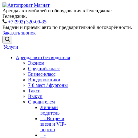
Аренда автомобилей и оборудования в Геленджике
Геленджик
+7 (992) 320-09-35
Выдачи и приемы авто по предварительной договорённости.
Заказать звонок
Услуги
Аренда авто без водителя
Эконом
Средний-класс
Бизнес-класс
Внедорожники
7-8 мест / фургоны
Такси
Выкуп
С водителем
Личный
водитель
- Встречи
звезд и VIP-
персон
-