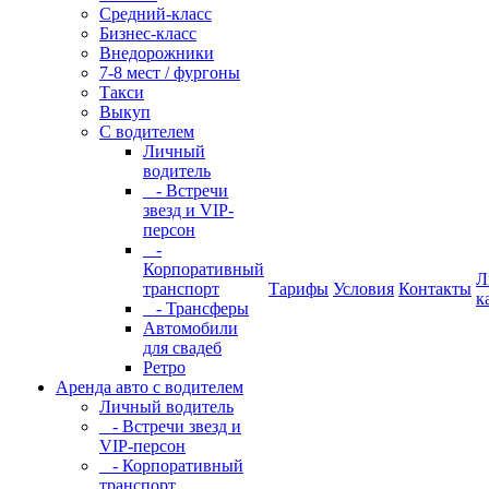
Средний-класс
Бизнес-класс
Внедорожники
7-8 мест / фургоны
Такси
Выкуп
С водителем
Личный
водитель
- Встречи
звезд и VIP-
персон
-
Корпоративный
Л
транспорт
Тарифы
Условия
Контакты
к
- Трансферы
Автомобили
для свадеб
Ретро
Аренда авто с водителем
Личный водитель
- Встречи звезд и
VIP-персон
- Корпоративный
транспорт