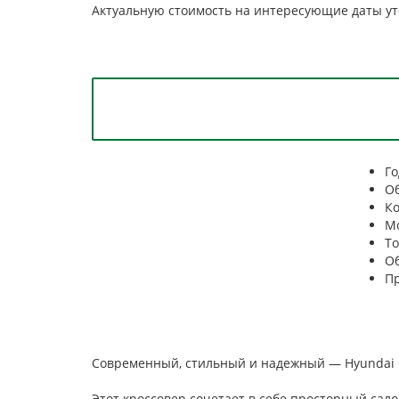
Актуальную стоимость на интересующие даты у
Го
Об
Ко
Мо
Т
Об
Пр
Современный, стильный и надежный — Hyundai Cr
Этот кроссовер сочетает в себе просторный сал