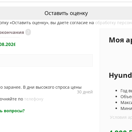
Оставить оценку
пку «Оставить оценку», вы даете согласие на
обработку персо
?
 окончания
Моя а
ем больше дней, тем больше скидка!
Hyunda
о заранее. В дни высокого спроса цены
Год в
30 дней
Объем
точняйте по
телефону
Макс
Мини
сь вопросы?
Условия а