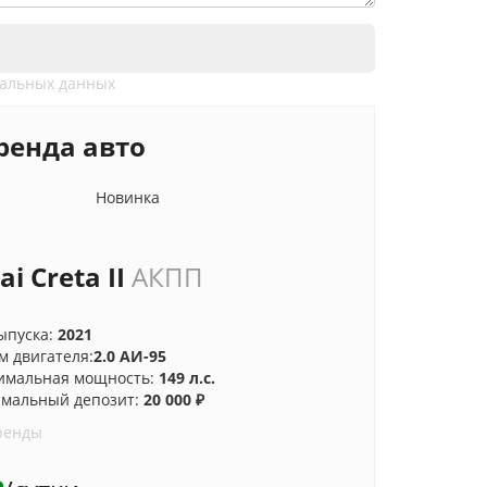
нальных данных
ренда авто
Новинка
i Creta II
АКПП
ыпуска:
2021
 двигателя:
2.0 АИ-95
имальная мощность:
149 л.с.
мальный депозит:
20 000 ₽
ренды