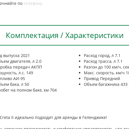
точняйте по
телефону
Комплектация / Характеристики
д выпуска
2021
Расход город, л
7.1
ъем двигателя, л
2.0
Расход трасса, л
7.1
робка передач
АКПП
Разгон до 100 км/ч, се
щность, л.с.
149
Макс. скорость, км/ч
1
опливо
АИ-95
Привод
Передний
ъем бака, л
50
Объем багажника
433 
обег на полном баке, км
704
eta II идеально подходит для аренды в Геленджике!
он, хорошую проходимость и комфортную управляемость, что де