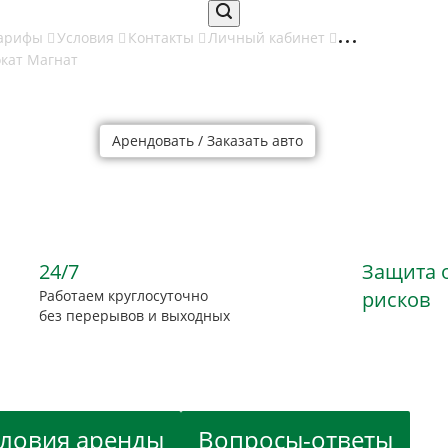
арифы
Условия
Контакты
Личный кабинет
Арендовать / Заказать авто
dai Creta II недор
dai Creta II недор
dai Creta II недор
dai Creta II недор
24/7
Защита 
Работаем круглосуточно
рисков
без перерывов и выходных
словия аренды
Вопросы-ответы