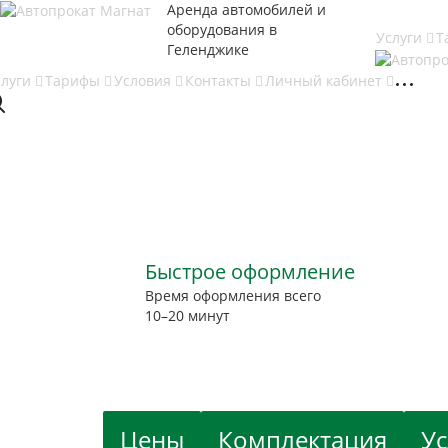
Аренда автомобилей и
оборудования в
Услуги
Т
Геленджике
слуги
Тарифы
Условия
Контакты
Личный кабинет
Арендовать Hyun
Арендовать Hyun
Арендовать Hyun
Арендовать Hyun
Быстрое оформление
Время оформления всего
10–20 минут
Цены
Комплектация
У