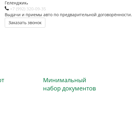
Геленджик
+7 (992) 320-09-35
Выдачи и приемы авто по предварительной договорённости.
Заказать звонок
ого в Геленджике
ого в Геленджике
ого в Геленджике
ого в Геленджике
от
Минимальный
набор документов