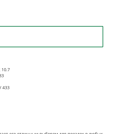
к
10.7
83
/ 433
лает его отличным выбором для поездок в любых