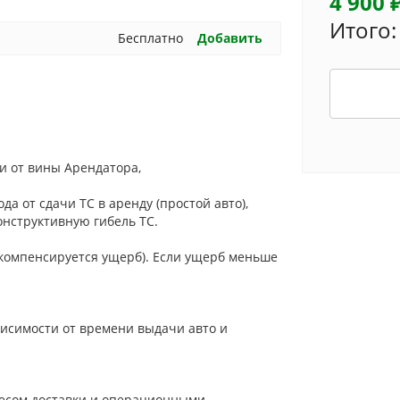
4 900 
Итого:
Бесплатно
Добавить
ти от вины Арендатора,
да от сдачи ТС в аренду (простой авто),
онструктивную гибель ТС.
 компенсируется ущерб). Если ущерб меньше
висимости от времени выдачи авто и
ресом доставки и операционными